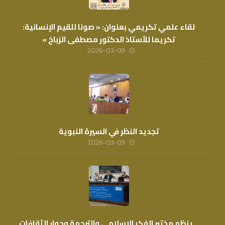
لقاء علمي تكريمي بعنوان: « صونا للقيم الإنسانية:
تكريما للأستاذ الدكتور مصطفى الزباخ »
2026-03-09
تجديد النظر في السيرة النبوية
2026-03-09
…ينظم مختبر الفكر الاسلامي والترجمة وحوار الثقافات