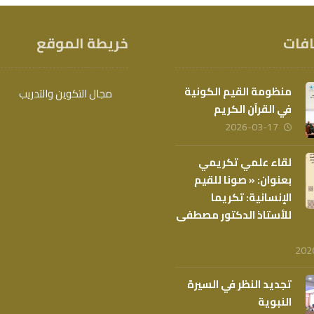
افات
خريطة الموقع
منظومة القيم الكونية
مجال التكوين والتدريب
في القرآن الكريم
2026-03-17
لقاء علمي تكريمي
بعنوان: « صونا للقيم
الإنسانية: تكريما
للأستاذ الدكتور مصطفى
202
تجديد النظر في السيرة
النبوية