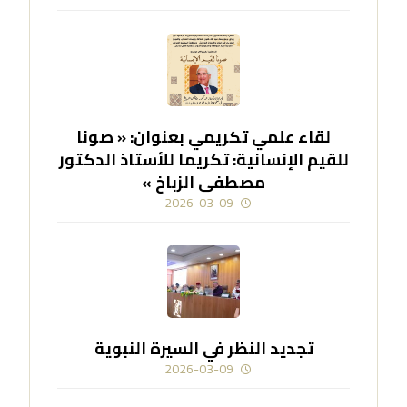
لقاء علمي تكريمي بعنوان: « صونا
للقيم الإنسانية: تكريما للأستاذ الدكتور
مصطفى الزباخ »
2026-03-09
تجديد النظر في السيرة النبوية
2026-03-09